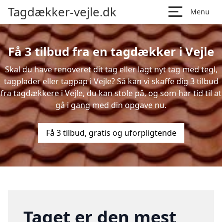
Tagdækker-vejle.dk
Menu
Få 3 tilbud fra en tagdækker i Vejle
Skal du have renoveret dit tag eller lagt nyt tag med tegl,
tagplader eller tagpap i Vejle? Så kan vi skaffe dig 3 tilbud
fra tagdækkere i Vejle, du kan stole på, og som har tid til at
gå i gang med din opgave nu.
Få 3 tilbud, gratis og uforpligtende
Taget er den mest